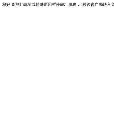
您好 查無此轉址或特殊原因暫停轉址服務，5秒後會自動轉入